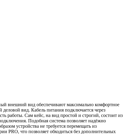
льный внешний вид обеспечивают максимально комфортное
й деловой вид. Кабель питания подключается через
ь работы. Сам кейс, на вид простой и строгий, состоит из
 подключения. Подобная система позволяет надёжно
образом устройства не требуется перемещать из
ерии PRO, что позволяет обходиться без дополнительных
тся ли они ещё (красным цветом) или уже готовы к работе