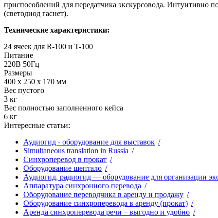
(светодиод гаснет).
Технические характеристики:
24 ячеек для R-100 и T-100
Питание
220В 50Гц
Размеры
400 х 250 х 170 мм
Вес пустого
3 кг
Вес полностью заполненного кейса
6 кг
Интересные статьи:
Аудиогид - оборудование для выставок
Simultaneous translation in Russia
Синхроперевод в прокат
Оборудование шептало
Аудиогид, радиогид — оборудование для организации эк
Аппаратура синхронного перевода
Оборудование переводчика в аренду и продажу
Оборудование синхроперевода в аренду (прокат)
Аренда синхроперевода речи – выгодно и удобно
Оборудование и система синхроперевода