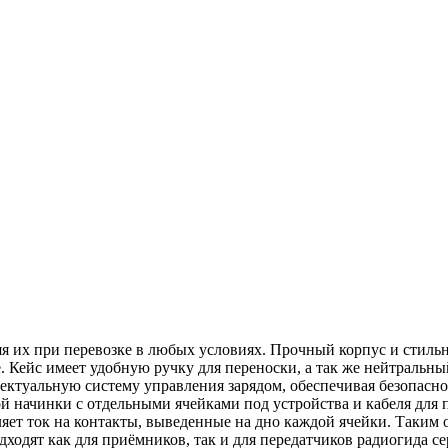
яя их при перевозке в любых условиях. Прочный корпус и сти
 Кейс имеет удобную ручку для переноски, а так же нейтральны
ктуальную систему управления зарядом, обеспечивая безопасност
ой начинки с отдельными ячейками под устройства и кабеля для
ляет ток на контакты, выведенные на дно каждой ячейки. Таким 
ходят как для приёмников, так и для передатчиков радиогида с
нятные индикаторы на корпусе устройств сообщат Вам - заряжаю