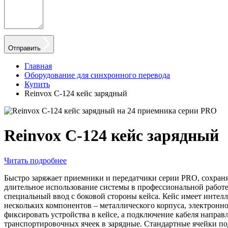
Отправить
Главная
Оборудование для синхронного перевода
Купить
Reinvox C-124 кейс зарядный
Reinvox C-124 кейс зарядный
Читать подробнее
Быстро заряжает приемники и передатчики серии PRO, сохран
длительное использование системы в профессиональной работе.
специальный ввод с боковой стороны кейса. Кейс имеет интелле
нескольких компонентов – металлического корпуса, электронн
фиксировать устройства в кейсе, а подключение кабеля направ
транспортировочных ячеек в зарядные. Стандартные ячейки под
приспособлений для передатчика экскурсовода. Интуитивно по